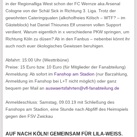
in der Regionalliga West schon der FC Wernze aka Arsenal
Cologne von der Schäl Sick in Richtung 3. Liga. Trotz der
gewohnten Cateringqualen (alkoholfreies Kölsch – WTF? – im
Gästeblock) hat Daniel Thiounes Elf unseren vollen Support
verdient. Warum eigentlich in x verschiedene PKW springen, um
Richtung Köln zu düsen? Ab in den Fanbus – nebenbei könnt ihr
auch noch euer ökologisches Gewissen beruhigen.
Abfahrt:
15:00 Uhr (Westtribüne)
Preise:
15 Euro bzw. 10 Euro (für Mitglieder der Fanabteilung)
Anmeldung:
Ab sofort im
Fanshop am Stadion
(nur Barzahlung,
Anmeldung im Fanshop bei L+T nicht möglich) oder ganz
bequem per Mail an
auswaertsfahrten@vfl-fanabteilung.de
Anmeldeschluss:
Samstag, 09.03.19 mit Schließung des
Fanshops am Stadion, eine Stunde nach Abpfiff des Heimspiels
gegen den FSV Zwickau
AUF NACH KÖLN! GEMEINSAM FÜR LILA-WEISS.