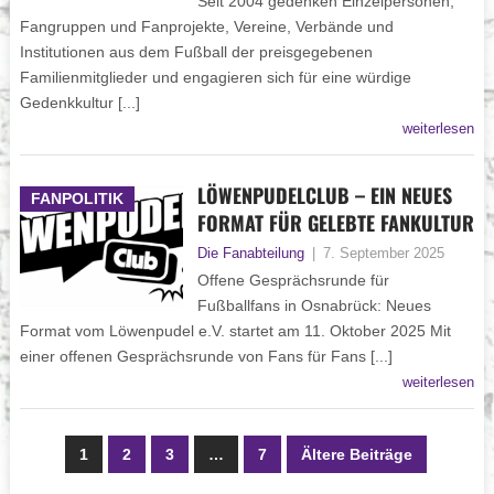
Seit 2004 gedenken Einzelpersonen,
Fangruppen und Fanprojekte, Vereine, Verbände und
Institutionen aus dem Fußball der preisgegebenen
Familienmitglieder und engagieren sich für eine würdige
Gedenkkultur [...]
weiterlesen
LÖWENPUDELCLUB – EIN NEUES
FANPOLITIK
FORMAT FÜR GELEBTE FANKULTUR
Die Fanabteilung
|
7. September 2025
Offene Gesprächsrunde für
Fußballfans in Osnabrück: Neues
Format vom Löwenpudel e.V. startet am 11. Oktober 2025 Mit
einer offenen Gesprächsrunde von Fans für Fans [...]
weiterlesen
1
2
3
…
7
Ältere Beiträge