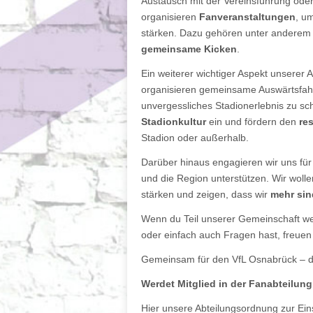
Austausch mit der Vereinsführung ode
organisieren
Fanveranstaltungen
, u
stärken. Dazu gehören unter anderem
gemeinsame Kicken
.
Ein weiterer wichtiger Aspekt unserer A
organisieren gemeinsame Auswärtsfahr
unvergessliches Stadionerlebnis zu sc
Stadionkultur
ein und fördern den
re
Stadion oder außerhalb.
Darüber hinaus engagieren wir uns fü
und die Region unterstützen. Wir wolle
stärken und zeigen, dass wir
mehr sin
Wenn du Teil unserer Gemeinschaft we
oder einfach auch Fragen hast, freuen
Gemeinsam für den VfL Osnabrück – den
Werdet Mitglied in der Fanabteilung
Hier unsere Abteilungsordnung zur Ein