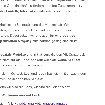
r in der Zusammenarbeit mit anderen Organisationen. Wir
m die Gemeinschaft zu fördern und den Zusammenhalt zu
 der
Fantalk
,
Informationsabende
sowie auch das
rbeit ist die Unterstützung der Mannschaft. Wir
ten, um unsere Spieler zu unterstützen und ein
haffen. Dabei setzen wir uns auch für eine
positive
spektvollen Umgang
miteinander, ganz gleich ob im
r
soziale Projekte
und
Initiativen
, die den VfL Osnabrück
n nicht nur die Fans, sondern auch die
Gemeinschaft
d als nur ein Fußballverein
.
rden möchtest, Lust und Ideen hast dich mit einzubringen
 wir uns über deinen Kontakt!
n wir sind die Fans, wir sind die Leidenschaft!
. Wir freuen uns auf Euch!
sicht:
VfL-Fanabteilung-Abteilungsordnung.pdf