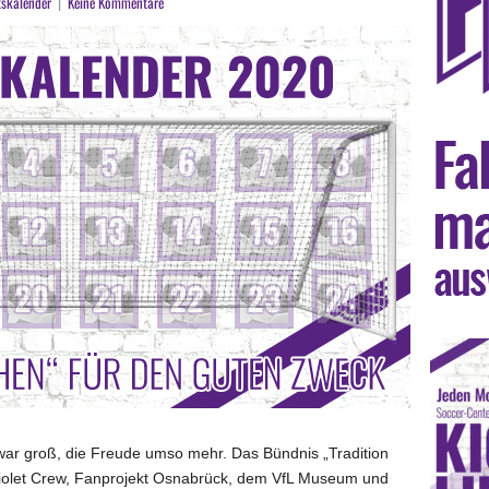
tskalender
|
Keine Kommentare
ar groß, die Freude umso mehr. Das Bündnis „
Tradition
Violet Crew, Fanprojekt Osnabrück, dem VfL Museum und