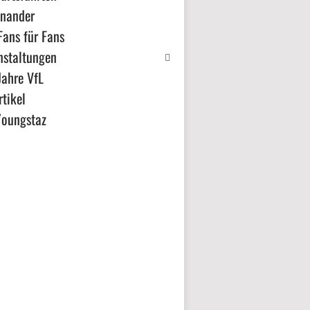
inander
Fans für Fans
nstaltungen
Jahre VfL
tikel
Youngstaz