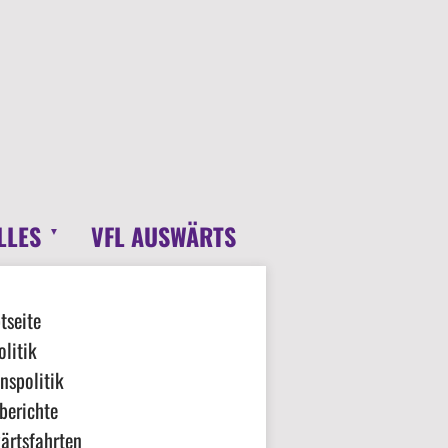
LLES
VFL AUSWÄRTS
tseite
litik
nspolitik
berichte
ärtsfahrten