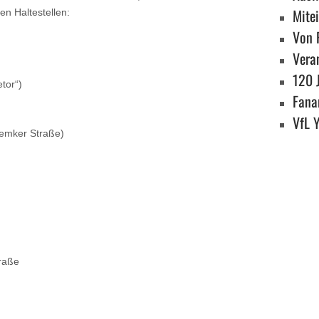
Mite
en Haltestellen:
Von 
Vera
120 
tor“)
Fanar
VfL 
emker Straße)
raße