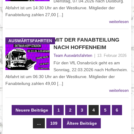
Dienstag, 07.04.2026 nach Duisburg.
Abfahrt ist um 14:30 Uhr an der Westkurve. Mitglieder der
Fanabteilung zahlen 27,00 [...]
weiterlesen
MIT DER FANABTEILUNG
AUSWÄRTSFAHRTEN
NACH HOFFENHEIM
Team Auswärtsfahrten
|
13. Februar 2026
Für den VfL Osnabrück geht es am
Sonntag, 22.03.2026 nach Hoffenheim.
Abfahrt ist um 06:30 Uhr an der Westkurve. Mitglieder der
Fanabteilung zahlen 49,00 [...]
weiterlesen
Neuere Beiträge
1
2
3
4
5
6
…
109
Ältere Beiträge