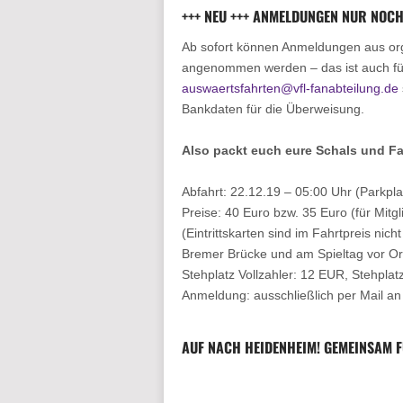
+++ NEU +++ ANMELDUNGEN NUR NOCH
Ab sofort können Anmeldungen aus org
angenommen werden – das ist auch fü
auswaertsfahrten@vfl-fanabteilung.de
Bankdaten für die Überweisung.
Also packt euch eure Schals und Fa
Abfahrt:
22.12.19 – 05:00 Uhr (Parkpla
Preise:
40 Euro bzw. 35 Euro (für Mitgl
(Eintrittskarten sind im Fahrtpreis ni
Bremer Brücke und am Spieltag vor Ort 
Stehplatz Vollzahler: 12 EUR, Stehpla
Anmeldung:
ausschließlich per Mail a
AUF NACH HEIDENHEIM! GEMEINSAM FÜ