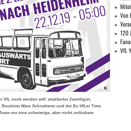
Mite
Von 
Vera
120 
Fanar
VfL 
 VfL noch werden will: etablierter Zweitligist.
, Routinier Marc Schnatterer und der Ex-VfLer Timo
eam vor eine schwierige, aber nicht unlösbare