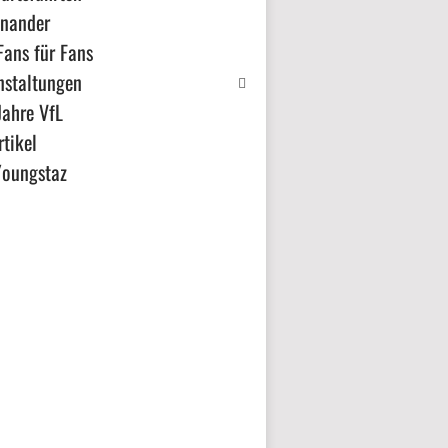
inander
Fans für Fans
nstaltungen
Jahre VfL
tikel
Youngstaz