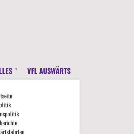
LLES
VFL AUSWÄRTS
tseite
litik
nspolitik
berichte
ärtsfahrten