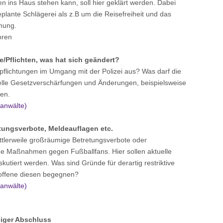
 ins Haus stehen kann, soll hier geklärt werden. Dabei
plante Schlägerei als z.B um die Reisefreiheit und das
mung.
oren
e/Pflichten, was hat sich geändert?
flichtungen im Umgang mit der Polizei aus? Was darf die
uelle Gesetzverschärfungen und Änderungen, beispielsweise
en.
nanwälte)
ungsverbote, Meldeauflagen etc.
ttlerweile großräumige Betretungsverbote oder
e Maßnahmen gegen Fußballfans. Hier sollen aktuelle
utiert werden. Was sind Gründe für derartig restriktive
ffene diesen begegnen?
nanwälte)
liger Abschluss