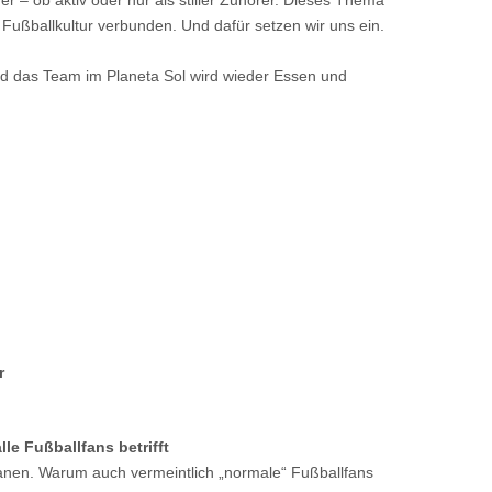
er – ob aktiv oder nur als stiller Zuhörer. Dieses Thema
r Fußballkultur verbunden. Und dafür setzen wir uns ein.
i und das Team im Planeta Sol wird wieder Essen und
r
e Fußballfans betrifft
nen. Warum auch vermeintlich „normale“ Fußballfans