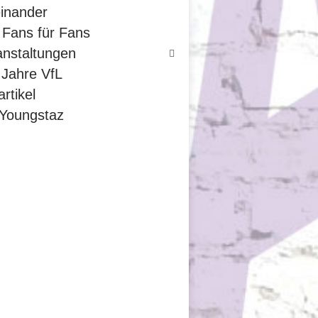
einander
 Fans für Fans
anstaltungen
 Jahre VfL
rtikel
 Youngstaz