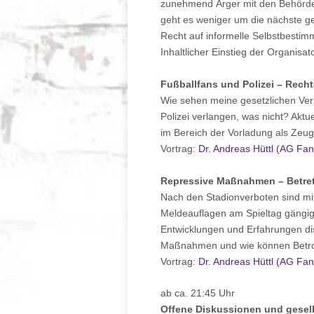
zunehmend Ärger mit den Behörden
geht es weniger um die nächste ge
Recht auf informelle Selbstbestim
Inhaltlicher Einstieg der Organisat
Fußballfans und Polizei – Recht
Wie sehen meine gesetzlichen Verp
Polizei verlangen, was nicht? Akt
im Bereich der Vorladung als Zeug
Vortrag:
Dr. Andreas Hüttl (AG Fa
Repressive Maßnahmen – Betret
Nach den Stadionverboten sind mi
Meldeauflagen am Spieltag gängig
Entwicklungen und Erfahrungen disk
Maßnahmen und wie können Betro
Vortrag:
Dr. Andreas Hüttl (AG Fa
ab ca. 21:45 Uhr
Offene Diskussionen und gesel