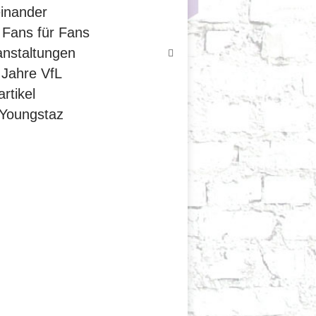
einander
 Fans für Fans
anstaltungen
 Jahre VfL
rtikel
 Youngstaz