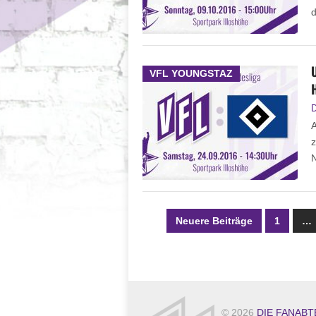
d
VFL YOUNGSTAZ
D
A
z
N
Neuere Beiträge
1
…
© 2026
DIE FANABT