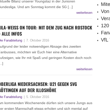
ktuelle Bilanz unserer Youngstaz in der Junioren
Mit
undesliga. Und am Sonntag kommt die SG [...]
Von
weiterlesen
Ver
120
LILA-WEISS ON TOUR: MIT DEM ZUG NACH ROSTOCK –
Fana
ALLE INFOS
VfL
ie Fanabteilung
|
7. Oktober 2016
ufgrund der leider notwendigen Absage des zweiten
anbusses, möchten wir Euch hier eine Alternative
ufzeigen, wie Ihr mit Spaß und geringen Kosten doch noch
...]
weiterlesen
OBERLIGA NIEDERSACHSEN: U21 GEGEN SVG
GÖTTINGEN AUF DER ILLOSHÖHE
ie Fanabteilung
|
5. Oktober 2016
Am kommenden Wochenende dürfen sich unsere Jungs aus
er ersten Mannschaft etwas erholen und sich mental auf