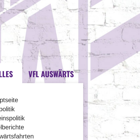
LLES
VFL AUSWÄRTS
ptseite
olitik
inspolitik
lberichte
wärtsfahrten