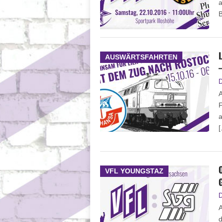
a
B
AUSWÄRTSFAHRTEN
D
A
F
a
[
VFL YOUNGSTAZ
D
d