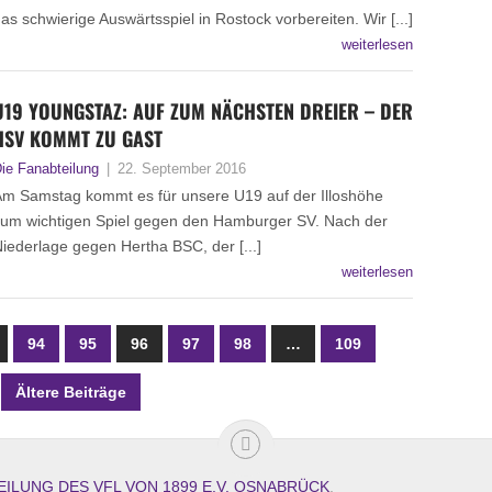
as schwierige Auswärtsspiel in Rostock vorbereiten. Wir [...]
weiterlesen
U19 YOUNGSTAZ: AUF ZUM NÄCHSTEN DREIER – DER
HSV KOMMT ZU GAST
ie Fanabteilung
|
22. September 2016
m Samstag kommt es für unsere U19 auf der Illoshöhe
um wichtigen Spiel gegen den Hamburger SV. Nach der
iederlage gegen Hertha BSC, der [...]
weiterlesen
94
95
96
97
98
…
109
Ältere Beiträge
EILUNG DES VFL VON 1899 E.V. OSNABRÜCK
.