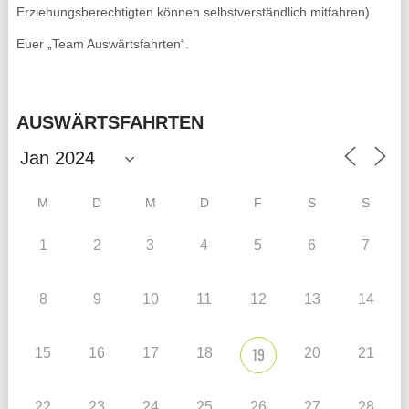
Erziehungsberechtigten können selbstverständlich mitfahren)
Euer „Team Auswärtsfahrten“.
AUSWÄRTSFAHRTEN
M
D
M
D
F
S
S
1
2
3
4
5
6
7
8
9
10
11
12
13
14
19
15
16
17
18
20
21
22
23
24
25
26
27
28